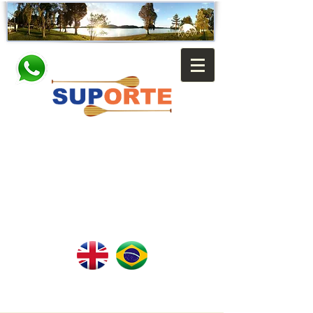
Contato:
Contact us:
Lessons:
Aulas:
(11) 98916 6393
:
(55 11) 98916 6393
(11) 97069 2280
(55 11) 97069 2280
E-mail:
E-mail:
contato@suporte.eco.br
contato@suporte.eco.br