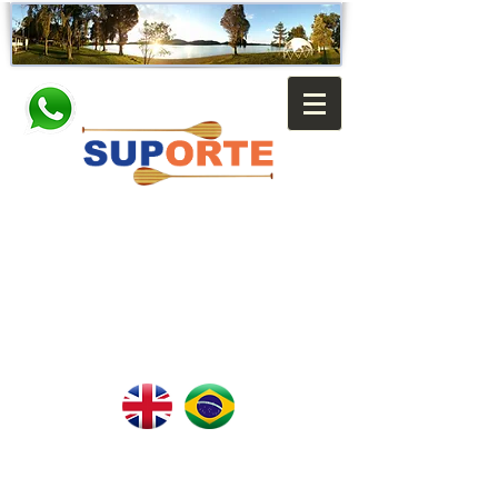
Contato:
Contact us:
Lessons:
Aulas:
(11) 98916 6393
:
(55 11) 98916 6393
(11) 97069 2280
(55 11) 97069 2280
E-mail:
E-mail:
contato@suporte.eco.br
contato@suporte.eco.br