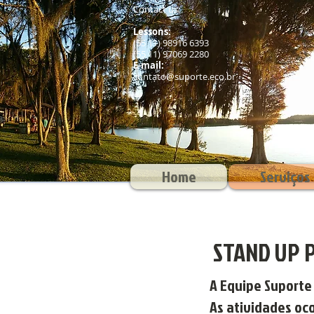
Contact us:
Lessons:
(55 11) 98916 6393
(55 11) 97069 2280
E-mail:
contato@suporte.eco.br
Home
Serviços
STAND UP 
A Equipe Suporte
As atividades oc