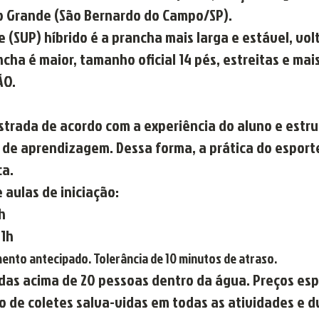
o Grande (São Bernardo do Campo/SP).
 (SUP) híbrido é a prancha mais larga e estável, vol
cha é maior, tamanho oficial 14 pés, estreitas e mai
ÃO.
istrada de acordo com a experiência do aluno e estr
s de aprendizagem. Dessa forma, a prática do esport
ca.
e aulas de iniciação:
h
11h
nto antecipado. ​Tolerância de 10 minutos de atraso.
das acima de 20 pessoas dentro da água. Preços espe
o de coletes salva-vidas em todas as atividades e d