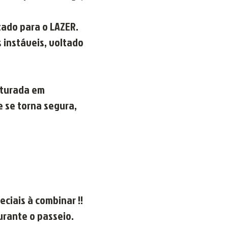
tado para o LAZER.
s instáveis, voltado
uturada em
e se torna segura,
ciais à combinar !!
urante o passeio.