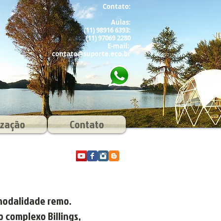
Contato:
Aulas:
(11) 98916 6393
:
(11) 97069 2280
E-mail:
contato@suporte.eco.br
ização
Contato
modalidade remo.
 complexo Billings,