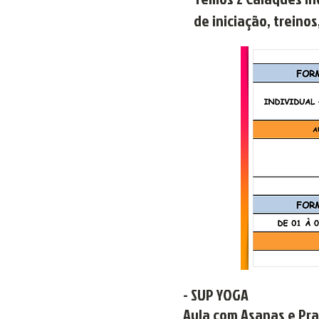
de iniciação, treino
- SUP YOGA
Aula com Asanas e Pr