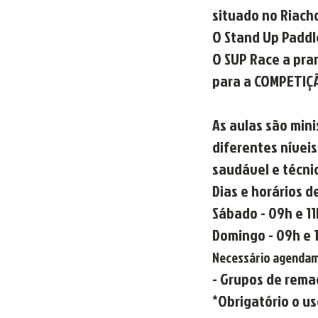
situado no Riach
O Stand Up Paddle
O SUP Race a pran
para a COMPETIÇ
As aulas são min
diferentes nívei
saudável e técni
Dias e horários d
Sábado - 09h e 11
Domingo - 09h e 
Necessário agendame
- Grupos de rema
*Obrigatório o us