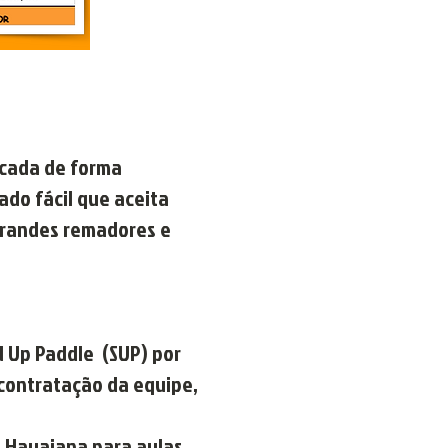
icada de forma
ado fácil que aceita
 grandes remadores e
d Up Paddle (SUP) por
contratação da equipe,
a Havaiana para aulas