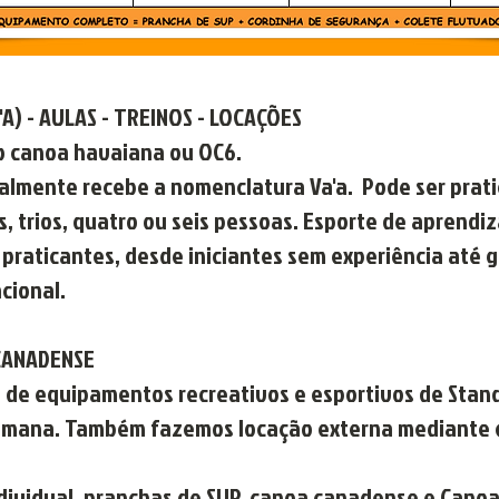
A) - AULAS - TREINOS - LOCAÇÕES
o canoa havaiana ou OC6.
lmente recebe a nomenclatura Va'a. Pode ser prat
s, trios, quatro ou seis pessoas. Esporte de aprendiz
e praticantes, desde iniciantes sem experiência até
cional.
 CANADENSE
 de equipamentos recreativos e esportivos de Stan
semana. Também fazemos locação externa mediante 
dividual, pranchas de SUP, canoa canadense e Cano