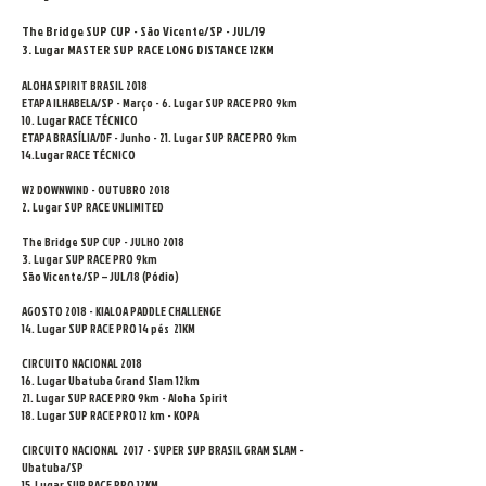
T
he Bridge SUP CUP - São Vicente/SP - JUL/19
3. Lugar MASTER SUP RACE LONG DISTANCE 12KM
ALOHA SPIRIT BRASIL 2018
ETAPA ILHABELA/SP - Março - 6. Lugar SUP RACE PRO 9km
10. Lugar RACE TÉCNICO
ETAPA BRASÍLIA/DF - Junho - 21. Lugar SUP RACE PRO 9km
14.Lugar RACE TÉCNICO
W2 DOWNWIND - OUTUBRO 2018
2. Lugar SUP RACE UNLIMITED
The Bridge SUP CUP - JULHO 2018
3. Lugar SUP RACE PRO 9km
São Vicente/SP – JUL/18 (Pódio)
AGOSTO 2018 - KIALOA PADDLE CHALLENGE
14. Lugar SUP RACE PRO 14 pés 21KM
CIRCUITO NACIONAL 2018
16. Lugar Ubatuba Grand Slam 12km
21. Lugar SUP RACE PRO 9km - Aloha Spirit
18. Lugar SUP RACE PRO 12 km - KOPA
CIRCUITO NACIONAL 2017 - SUPER SUP BRASIL GRAM SLAM -
Ubatuba/SP
15. Lugar SUP RACE PRO 12KM