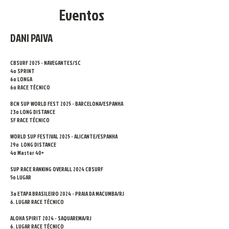
Eventos
DANI PAIVA​
CBSURF 2025 - NAVEGANTES/SC
4o SPRINT
6o LONGA
6o RACE TÉCNICO
BCN SUP WORLD FEST 2025 - BARCELONA/ESPANHA
23o LONG DISTANCE
SF RACE TÉCNICO
WORLD SUP FESTIVAL 2025 -
ALICANTE/ESPANHA
29o LONG DISTANCE
4o Master 40+
SUP RACE RANKING OVERALL 2024 CBSURF
5o LUGAR
3a ETAPA BRASILEIRO 2024 -
PRAIA DA MACUMBA/RJ
6. LUGAR RACE TÉCNICO
ALOHA SPIRIT 2024 - SAQUAREMA/RJ​
6. LUGAR RACE TÉCNICO