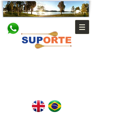
Contato:
Contact us:
Lessons:
Aulas:
(11) 98916 6393
:
(55 11) 98916 6393
(11) 97069 2280
(55 11) 97069 2280
E-mail:
E-mail:
contato@suporte.eco.br
contato@suporte.eco.br