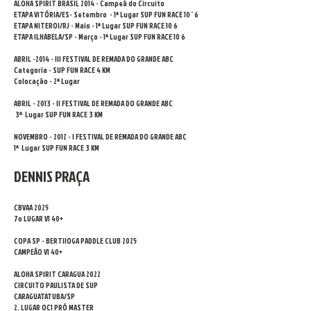
ALOHA SPIRIT BRASIL 2014 - Campeã do Circuito
ETAPA VITÓRIA/ES- Setembro - 1ª Lugar SUP FUN RACE 10´6
ETAPA NITEROI/RJ - Maio - 1ª Lugar SUP FUN RACE 10 6
ETAPA ILHABELA/SP - Março - 1ª Lugar SUP FUN RACE 10 6
ABRIL -2014 - III FESTIVAL DE REMADA DO GRANDE ABC
Categoria - SUP FUN RACE 4 KM
Colocação - 2ª Lugar
ABRIL - 2013 - II FESTIVAL DE REMADA DO GRANDE ABC
3ª Lugar SUP FUN RACE 3 KM
NOVEMBRO - 2012 - I FESTIVAL DE REMADA DO GRANDE ABC
1ª Lugar SUP FUN RACE 3 KM
DENNIS PRAÇA
CBVAA 2025
7o LUGAR V1 40+
COPA SP - BERTIIOGA PADDLE CLUB 2025
CAMPEÃO V1 40+
ALOHA SPIRIT CARAGUA 2022
CIRCUITO PAULISTA DE SUP
CARAGUATATUBA/SP
2. LUGAR OC1 PRÓ MASTER