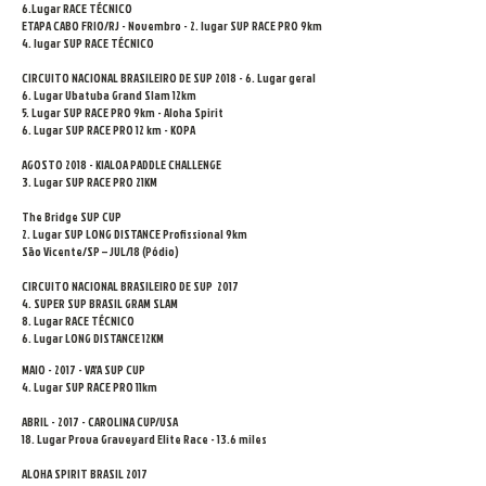
6.Lugar RACE TÉCNICO
ETAPA CABO FRIO/RJ - Novembro - 2. lugar SUP RACE PRO 9km
4. lugar SUP RACE TÉCNICO
CIRCUITO NACIONAL BRASILEIRO DE SUP 2018 - 6. Lugar geral
6. Lugar Ubatuba Grand Slam 12km
5. Lugar SUP RACE PRO 9km - Aloha Spirit
6. Lugar SUP RACE PRO 12 km - KOPA
AGOSTO 2018 - KIALOA PADDLE CHALLENGE
3. Lugar SUP RACE PRO 21KM
The Bridge SUP CUP
2. Lugar SUP LONG DISTANCE Profissional 9km
São Vicente/SP – JUL/18 (Pódio)
CIRCUITO NACIONAL BRASILEIRO DE SUP 2017
4. SUPER SUP BRASIL GRAM SLAM
8. Lugar RACE TÉCNICO
6. Lugar LONG DISTANCE 12KM
MAIO - 2017 - VA'A SUP CUP
4. Lugar SUP RACE PRO 11km
ABRIL - 2017 - CAROLINA CUP/USA
18. Lugar Prova Graveyard Elite Race - 13.6 miles
ALOHA SPIRIT BRASIL 2017