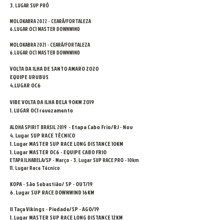
3. LUGAR SUP PRÓ
MOLOKABRA 2022 - CEARÁ/FORTALEZA
6
.LUGAR OC1 MASTER DOWNWIND
MOLOKABRA 2021 - CEARÁ/FORTALEZA
6.LUGAR OC1 MASTER DOWNWIND
VOLTA DA ILHA DE SANTO AMARO 2020
EQUIPE URUBUS
4.LUGAR OC6
VIBE VOLTA DA ILHA BELA 90KM 2019
1. LUGAR OC1 revezamento
Etapa Cabo Frio/RJ - Nov
ALOHA SPIRIT BRASIL 2019 -
4. Lugar SUP RACE TÉCNICO
1. Lugar MASTER SUP RACE LONG DISTANCE 10KM
1. Lugar MASTER OC6 - EQUIPE CABO FRIO
ETAPA ILHABELA/SP - Março - 3. Lugar SUP RACE PRO - 10km
11. Lugar Race Técnico
KOPA - São Sebastião/ SP - OUT/19
6. Lugar SUP RACE DOWNWIND 16KM
II Taça Vikings - Piedade/SP - AGO/19
1. Lugar MASTER SUP RACE LONG DISTANCE 12KM