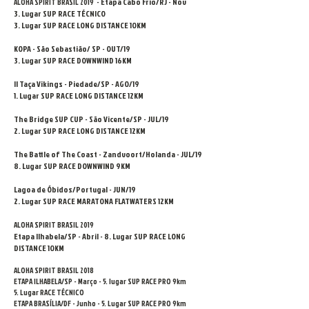
Etapa Cabo Frio/RJ - Nov
ALOHA SPIRIT BRASIL 2019 -
3. Lugar SUP RACE TÉCNICO
3. Lugar SUP RACE LONG DISTANCE 10KM
KOPA - São Sebastião/ SP - OUT/19
3. Lugar SUP RACE DOWNWIND 16KM
II Taça Vikings - Piedade/SP - AGO/19
1. Lugar SUP RACE LONG DISTANCE 12KM
T
he Bridge SUP CUP - São Vicente/SP - JUL/19
2. Lugar SUP RACE LONG DISTANCE 12KM
The Battle of The Coast - Zandvoort/Holanda - JUL/19
8. Lugar SUP RACE DOWNWIND 9KM
Lagoa de Óbidos/Portugal - JUN/19
2. Lugar SUP RACE MARATONA FLATWATERS 12KM
ALOHA SPIRIT BRASIL 2019
Etapa Ilhabela/SP - Abril -
8. Lugar SUP RACE LONG
DISTANCE 10KM
ALOHA SPIRIT BRASIL 2018
ETAPA ILHABELA/SP - Março - 5. lugar SUP RACE PRO 9km
5. Lugar RACE TÉCNICO
ETAPA BRASÍLIA/DF - Junho - 5. Lugar SUP RACE PRO 9km